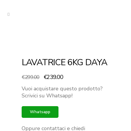
LAVATRICE 6KG DAYA
Il
Il
€
239.00
€
299.00
prezzo
prezzo
Vuoi acquistare questo prodotto?
originale
attuale
Scrivici su Whatsapp!
era:
è:
€299.00.
€239.00.
Whatsapp
Oppure contattaci e chiedi