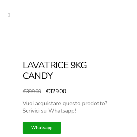
LAVATRICE 9KG
CANDY
Il
Il
€
329.00
€
399.00
prezzo
prezzo
Vuoi acquistare questo prodotto?
originale
attuale
Scrivici su Whatsapp!
era:
è:
€399.00.
€329.00.
Whatsapp