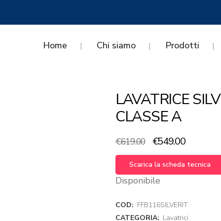
Home
Chi siamo
Prodotti
LAVATRICE SIL
CLASSE A
Il
Il
€
549.00
€
619.00
prezzo
prezzo
originale
attuale
Scarica la scheda tecnica
era:
è:
Disponibile
€619.00.
€549.00.
COD:
FFB116SILVERIT
CATEGORIA:
Lavatrici