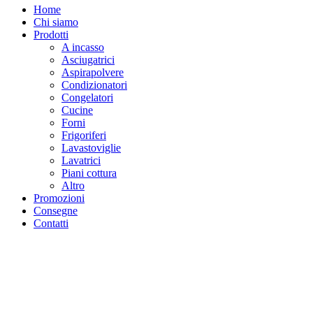
Home
Chi siamo
Prodotti
A incasso
Asciugatrici
Aspirapolvere
Condizionatori
Congelatori
Cucine
Forni
Frigoriferi
Lavastoviglie
Lavatrici
Piani cottura
Altro
Promozioni
Consegne
Contatti