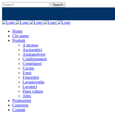
Home
Chi siamo
Prodotti
A incasso
Asciugatrici
Aspirapolvere
Condizionatori
Congelatori
Cucine
Forni
Frigoriferi
Lavastoviglie
Lavatrici
Piani cottura
Altro
Promozioni
Consegne
Contatti