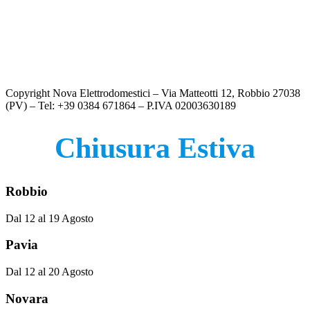
originale
attuale
LAVASCIUGA HOTPOINT 9KG
era:
Il
è:
Il
€
599.00
€
479.00
€399.00.
prezzo
€349.00.
prezzo
originale
attuale
LAVASCIUGA WHIRLPOOL 10KG
era:
Il
è:
Il
€
649.00
€
579.00
€599.00.
prezzo
€479.00.
prezzo
Copyright Nova Elettrodomestici – Via Matteotti 12, Robbio 27038
originale
attuale
(PV) – Tel: +39 0384 671864 – P.IVA 02003630189
era:
è:
€649.00.
€579.00.
Chiusura Estiva
Robbio
Dal 12 al 19 Agosto
Pavia
Dal 12 al 20 Agosto
Novara