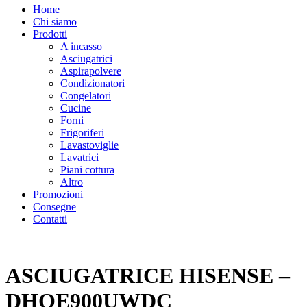
Home
Chi siamo
Prodotti
A incasso
Asciugatrici
Aspirapolvere
Condizionatori
Congelatori
Cucine
Forni
Frigoriferi
Lavastoviglie
Lavatrici
Piani cottura
Altro
Promozioni
Consegne
Contatti
ASCIUGATRICE HISENSE –
DHQE900UWDC