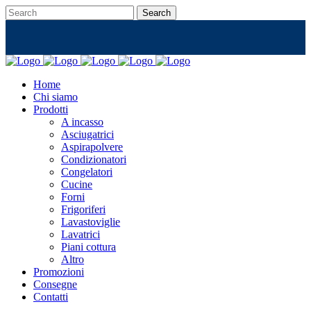
Home
Chi siamo
Prodotti
A incasso
Asciugatrici
Aspirapolvere
Condizionatori
Congelatori
Cucine
Forni
Frigoriferi
Lavastoviglie
Lavatrici
Piani cottura
Altro
Promozioni
Consegne
Contatti