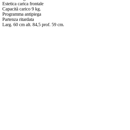
Estetica carica frontale
Capacità carico 9 kg.
Programma antipiega
Partenza ritardata
Larg. 60 cm alt. 84,5 prof. 59 cm.
ASCIUGATRICE DAYA – DSTD10PE
€
449.00
ASCIUGATRICE BEKO – BMTR38W
€
399.00
LAVASCIUGA INDESIT 8KG
Il
Il
€
499.00
€
439.00
prezzo
prezzo
originale
attuale
LAVASCIUGA CANDY SLIM 8KG
era:
Il
è:
Il
€
399.00
€
349.00
€499.00.
prezzo
€439.00.
prezzo