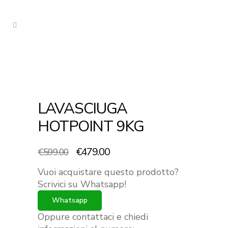
LAVASCIUGA
HOTPOINT 9KG
Il
Il
€
479.00
€
599.00
prezzo
prezzo
Vuoi acquistare questo prodotto?
originale
attuale
Scrivici su Whatsapp!
era:
è:
Whatsapp
€599.00.
€479.00.
Oppure contattaci e chiedi