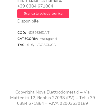
informazioni al numero:
+39 0384 671864
Scarica la scheda tecnica
Disponibile
COD:
NDB9636DAIT
CATEGORIA:
Asciugatrici
TAG:
9+6
,
LAVASCIUGA
Copyright Nova Elettrodomestici – Via
Matteotti 12, Robbio 27038 (PV) – Tel: +39
0384 671864 – P.IVA 02003630189