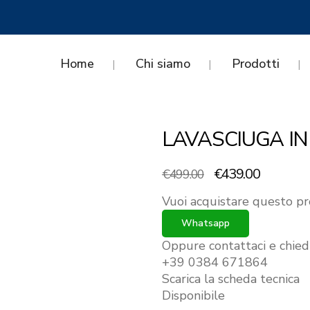
Home
Chi siamo
Prodotti
LAVASCIUGA IN
Il
Il
€
439.00
€
499.00
prezzo
prezzo
Vuoi acquistare questo pr
originale
attuale
era:
è:
Whatsapp
€499.00.
€439.00.
Oppure contattaci e chied
+39 0384 671864
Scarica la scheda tecnica
Disponibile