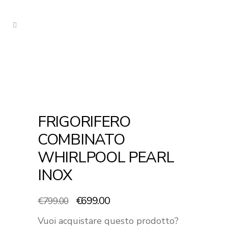
FRIGORIFERO
COMBINATO
WHIRLPOOL PEARL
INOX
Il
Il
€
699.00
€
799.00
prezzo
prezzo
Vuoi acquistare questo prodotto?
originale
attuale