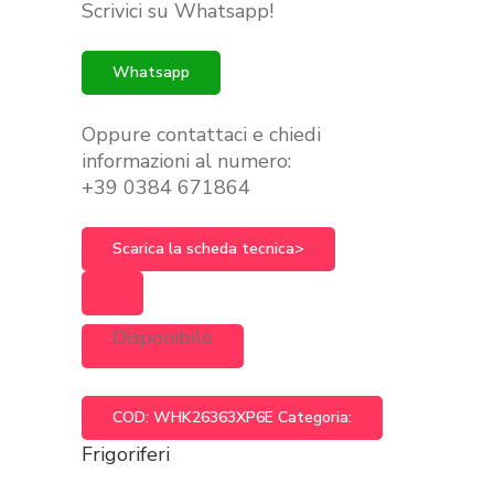
Scrivici su Whatsapp!
era:
è:
€799.00.
€699.00.
Whatsapp
Oppure contattaci e chiedi
informazioni al numero:
+39 0384 671864
Scarica la scheda tecnica>
Disponibile
COD:
WHK26363XP6E
Categoria:
Frigoriferi