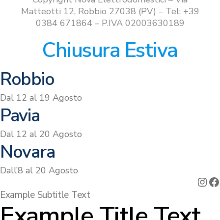
Matteotti 12, Robbio 27038 (PV) – Tel: +39
0384 671864 – P.IVA 02003630189
Chiusura Estiva
Robbio
Dal 12 al 19 Agosto
Pavia
Dal 12 al 20 Agosto
Novara
Dall’8 al 20 Agosto
Ins
F
Example Subtitle Text
Example Title Text