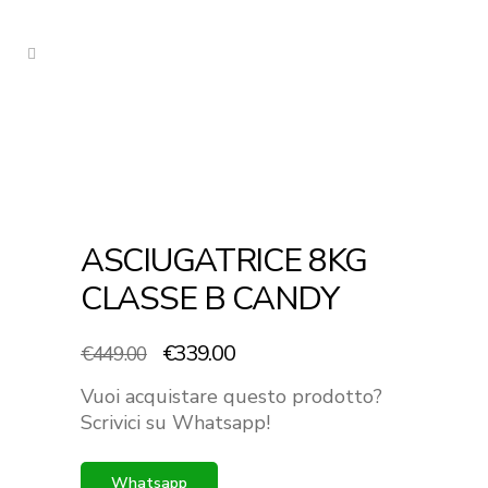
ASCIUGATRICE 8KG
CLASSE B CANDY
Il
Il
€
339.00
€
449.00
prezzo
prezzo
Vuoi acquistare questo prodotto?
originale
attuale
Scrivici su Whatsapp!
era:
è:
€449.00.
€339.00.
Whatsapp