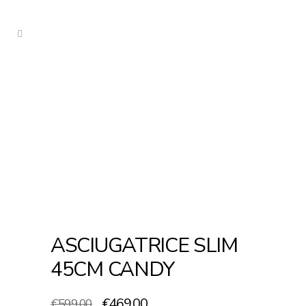
ASCIUGATRICE SLIM
45CM CANDY
Il
Il
€
469.00
€
599.00