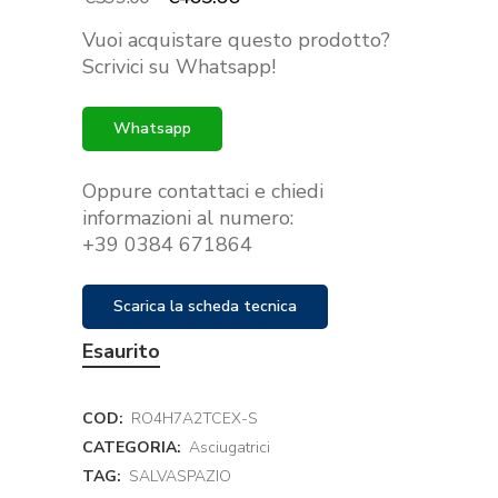
prezzo
prezzo
Vuoi acquistare questo prodotto?
originale
attuale
Scrivici su Whatsapp!
era:
è:
€599.00.
€469.00.
Whatsapp
Oppure contattaci e chiedi
informazioni al numero:
+39 0384 671864
Scarica la scheda tecnica
Esaurito
COD:
RO4H7A2TCEX-S
CATEGORIA:
Asciugatrici
TAG:
SALVASPAZIO