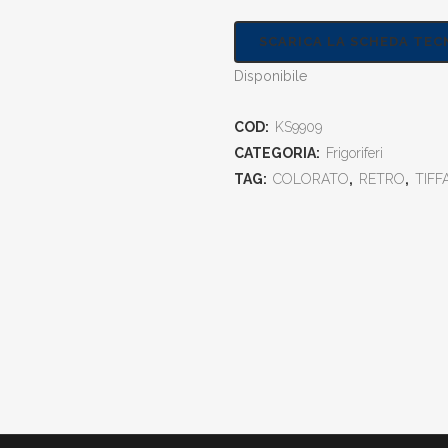
SCARICA LA SCHEDA TEC
Disponibile
COD:
KS9909
CATEGORIA:
Frigoriferi
TAG:
COLORATO
,
RETRO
,
TIFF