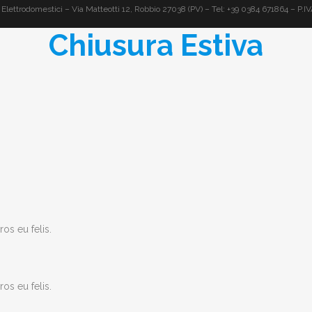
Elettrodomestici – Via Matteotti 12, Robbio 27038 (PV) – Tel: +39 0384 671864 – P
Chiusura Estiva
os eu felis.
os eu felis.