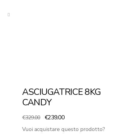
ASCIUGATRICE 8KG
CANDY
Il
Il
€
239.00
€
329.00
prezzo
prezzo
Vuoi acquistare questo prodotto?
originale
attuale