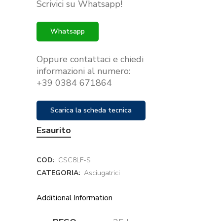
Scrivici su Whatsapp!
era:
è:
€329.00.
€239.00.
Whatsapp
Oppure contattaci e chiedi
informazioni al numero:
+39 0384 671864
Scarica la scheda tecnica
Esaurito
COD:
CSC8LF-S
CATEGORIA:
Asciugatrici
Additional Information